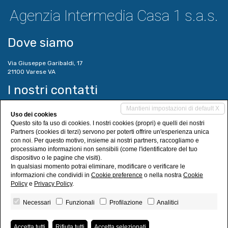
Agenzia Intermedia Casa 1 s.a.s.
Dove siamo
Via Giuseppe Garibaldi, 17
21100 Varese VA
I nostri contatti
Mantieni impostazioni di default X
Tel. 0332 288815
Uso dei cookies
Cell. 348 5514497
Questo sito fa uso di cookies. I nostri cookies (propri) e quelli dei nostri
varese@intermediacasa.net
Partners (cookies di terzi) servono per poterti offrire un'esperienza unica
intermediacasa@legalmail.it
con noi. Per questo motivo, insieme ai nostri partners, raccogliamo e
www.intermediacasa.net
processiamo informazioni non sensibili (come l'identificatore del tuo
dispositivo o le pagine che visiti).
Social Networks
In qualsiasi momento potrai eliminare, modificare o verificare le
informazioni che condividi in
Cookie preference
o nella nostra
Cookie
Policy
e
Privacy Policy
.
Necessari
Funzionali
Profilazione
Analitici
Agenzia Intermedia Casa 1 s.a.s.
• P.IVA 02967600129
Accetta tutti
Rifiuta tutti
Accetta selezionati