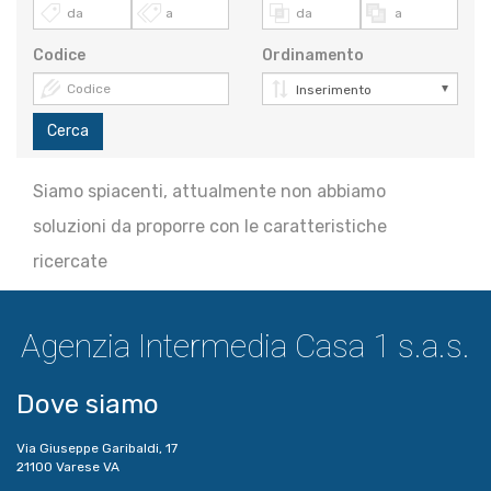
Codice
Ordinamento
Cerca
Siamo spiacenti, attualmente non abbiamo
soluzioni da proporre con le caratteristiche
ricercate
Agenzia Intermedia Casa 1 s.a.s.
Dove siamo
Via Giuseppe Garibaldi, 17
21100 Varese VA