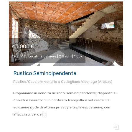
45.000 €
2
120 m
| 5 Locali | 2 Camere | 2 Bagni | 1 Box
Rustico Semindipendente
Rustico/Casale in vendita a Cadegliano Viconago (Arbizzo)
Proponiamo in vendita Rustico Semindipendente, disposto su
3 livelli e inserito in un contesto tranquillo e nel verde. La
soluzione gode di ottima privacy e tripla esposizione, con
affacci sul verde [...]