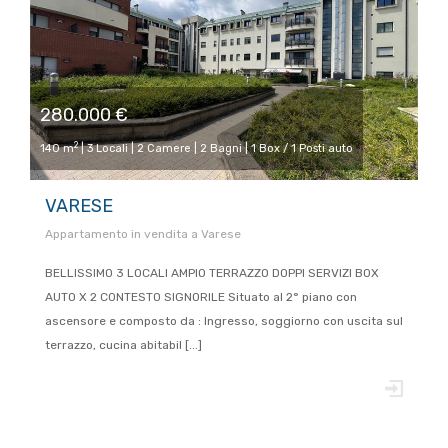
280.000 €
2
140 m
| 3 Locali | 2 Camere | 2 Bagni | 1 Box / 1 Posti auto
VARESE
Appartamento in vendita a Varese
BELLISSIMO 3 LOCALI AMPIO TERRAZZO DOPPI SERVIZI BOX
AUTO X 2 CONTESTO SIGNORILE Situato al 2° piano con
ascensore e composto da : Ingresso, soggiorno con uscita sul
terrazzo, cucina abitabil [...]