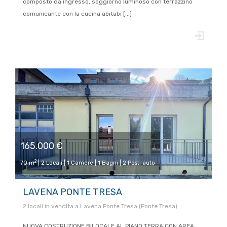
composto da ingresso, soggiorno luminoso con terrazzino
comunicante con la cucina abitabi [...]
165.000 €
2
70 m
| 2 Locali | 1 Camere | 1 Bagni | 2 Posti auto
LAVENA PONTE TRESA
2 locali in vendita a Lavena Ponte Tresa (Ponte Tresa)
NUOVA COSTRUZIONE BILOCALE AL PIANO TERRA CON AREA