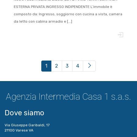
ESTERNA PRIVATA INGRESSO INDIPENDENTE L’immobile è
composto da: Ingresso, soggiorno con cucina a vista, camera
da letto con cabina armadio e [...]
(current)
1
2
3
4
Agenzia Intermedia Casa 1 s.a.s.
Dove siamo
Via Giuseppe Garibaldi, 17
21100 Varese VA