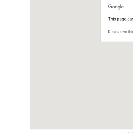
This page can
Do you own thi