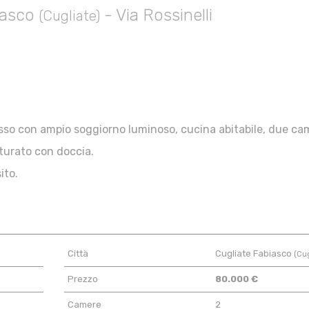
biasco
- Via Rossinelli
(Cugliate)
sso con ampio soggiorno luminoso, cucina abitabile, due ca
turato con doccia.
ito.
Città
Cugliate Fabiasco
(Cug
Prezzo
80.000 €
Camere
2