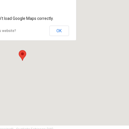
't load Google Maps correctly.
OK
s website?