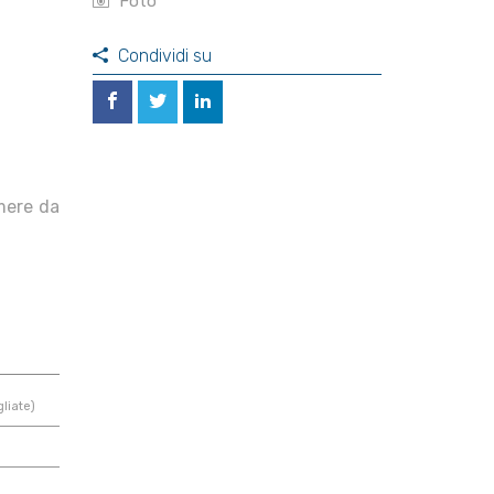
Foto
Condividi su
mere da
liate)