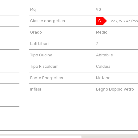
Mq
90
Classe energetica
G
237,99 kWh/m²
Grado
Medio
Lati Liberi
2
Tipo Cucina
Abitabile
Tipo Riscaldam.
Caldaia
Fonte Energetica
Metano
Infissi
Legno Doppio Vetro