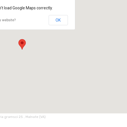
't load Google Maps correctly.
OK
s website?
via gramsci 25 , Malnate (VA)