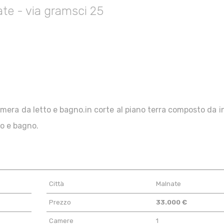
te - via gramsci 25
mera da letto e bagno.in corte al piano terra composto da i
to e bagno.
Città
Malnate
Prezzo
33.000 €
Camere
1