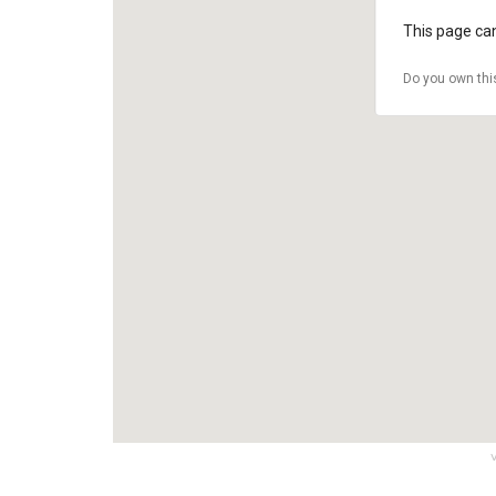
This page can
Do you own thi